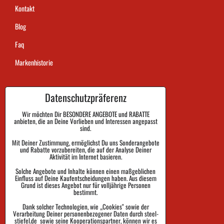
Kontakt
Blog
Faq
Markenhistorie
Datenschutzpräferenz
Dauer der Auftragsausführung
Zahlung
Wir möchten Dir BESONDERE ANGEBOTE und RABATTE
anbieten, die an Deine Vorlieben und Interessen angepasst
sind.
Warenrückgabe und Reklamation
Mit Deiner Zustimmung, ermöglichst Du uns Sonderangebote
Größe
und Rabatte vorzubereiten, die auf der Analyse Deiner
Aktivität im Internet basieren.
Impressum
Solche Angebote und Inhalte können einen maßgeblichen
Einfluss auf Deine Kaufentscheidungen haben. Aus diesem
Schutz der Privatsphäre
Grund ist dieses Angebot nur für volljährige Personen
bestimmt.
Geschäftsbedingungen
Dank solcher Technologien, wie „Cookies" sowie der
Verarbeitung Deiner personenbezogener Daten durch steel-
Sendungsverfolgung
stiefel.de sowie seine Kooperationspartner, können wir es