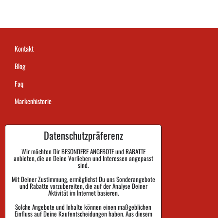
Kontakt
Blog
Faq
Markenhistorie
Datenschutzpräferenz
Dauer der Auftragsausführung
Zahlung
Wir möchten Dir BESONDERE ANGEBOTE und RABATTE
anbieten, die an Deine Vorlieben und Interessen angepasst
sind.
Warenrückgabe und Reklamation
Mit Deiner Zustimmung, ermöglichst Du uns Sonderangebote
und Rabatte vorzubereiten, die auf der Analyse Deiner
Größe
Aktivität im Internet basieren.
Impressum
Solche Angebote und Inhalte können einen maßgeblichen
Einfluss auf Deine Kaufentscheidungen haben. Aus diesem