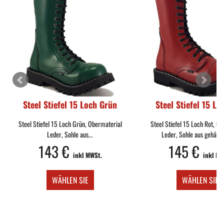
Steel Stiefel 15 Loch Grün
Steel Stiefel 15 Lo
Steel Stiefel 15 Loch Grün, Obermaterial
Steel Stiefel 15 Loch Rot, O
Leder, Sohle aus...
Leder, Sohle aus gehärte
143 €
145 €
inkl MWSt.
inkl MW
WÄHLEN SIE
WÄHLEN SIE