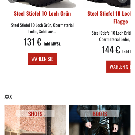
Steel Stiefel 10 Loch Britische
Steel Schuhe 3 Lo
Flagge
Monste
l
Steel Stiefel 10 Loch Britische Flagge,
Steel Schuhe 3 Loch Schwa
Obermaterial Leder, Sohle...
Leder, Sohle au
144 €
102 €
inkl MWSt.
ink
WÄHLEN SIE
WÄHLEN S
xxx