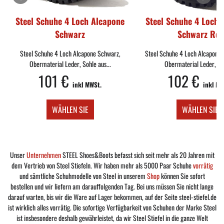
Steel Schuhe 4 Loch Alcapone
Steel Schuhe 4 Loch 
Schwarz
Schwarz Rot
Steel Schuhe 4 Loch Alcapone Schwarz,
Steel Schuhe 4 Loch Alcapone 
Obermaterial Leder, Sohle aus...
Obermaterial Leder, Soh
101 €
102 €
inkl MWSt.
inkl MW
WÄHLEN SIE
WÄHLEN SIE
Unser
Unternehmen
STEEL Shoes&Boots befasst sich seit mehr als 20 Jahren mit
dem Vertrieb von Steel Stiefeln. Wir haben mehr als 5000 Paar Schuhe
vorrätig
und sämtliche Schuhmodelle von Steel in unserem
Shop
können Sie sofort
bestellen und wir liefern am darauffolgenden Tag. Bei uns müssen Sie nicht lange
darauf warten, bis wir die Ware auf Lager bekommen, auf der Seite steel-stiefel.de
ist wirklich alles vorrätig. Die sofortige Verfügbarkeit von Schuhen der Marke Steel
ist insbesondere deshalb gewährleistet, da wir Steel Stiefel in die ganze Welt