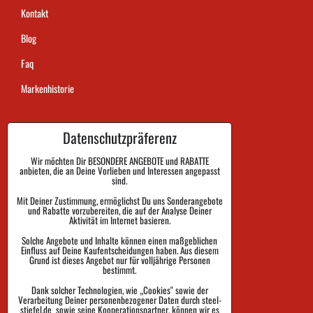
Kontakt
Blog
Faq
Markenhistorie
Datenschutzpräferenz
Dauer der Auftragsausführung
Zahlung
Wir möchten Dir BESONDERE ANGEBOTE und RABATTE
anbieten, die an Deine Vorlieben und Interessen angepasst
sind.
Warenrückgabe und Reklamation
Mit Deiner Zustimmung, ermöglichst Du uns Sonderangebote
Größe
und Rabatte vorzubereiten, die auf der Analyse Deiner
Aktivität im Internet basieren.
Impressum
Solche Angebote und Inhalte können einen maßgeblichen
Einfluss auf Deine Kaufentscheidungen haben. Aus diesem
Schutz der Privatsphäre
Grund ist dieses Angebot nur für volljährige Personen
bestimmt.
Geschäftsbedingungen
Dank solcher Technologien, wie „Cookies" sowie der
Verarbeitung Deiner personenbezogener Daten durch steel-
Sendungsverfolgung
stiefel.de sowie seine Kooperationspartner, können wir es