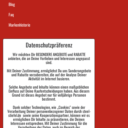
Blog
Faq
Markenhistorie
Datenschutzpräferenz
Dauer der Auftragsausführung
Zahlung
Wir möchten Dir BESONDERE ANGEBOTE und RABATTE
anbieten, die an Deine Vorlieben und Interessen angepasst
sind.
Warenrückgabe und Reklamation
Mit Deiner Zustimmung, ermöglichst Du uns Sonderangebote
und Rabatte vorzubereiten, die auf der Analyse Deiner
Größe
Aktivität im Internet basieren.
Impressum
Solche Angebote und Inhalte können einen maßgeblichen
Einfluss auf Deine Kaufentscheidungen haben. Aus diesem
Schutz der Privatsphäre
Grund ist dieses Angebot nur für volljährige Personen
bestimmt.
Geschäftsbedingungen
Dank solcher Technologien, wie „Cookies" sowie der
Verarbeitung Deiner personenbezogener Daten durch steel-
Sendungsverfolgung
stiefel.de sowie seine Kooperationspartner, können wir es
ermöglichen Dir Inhalte zu präsentieren, die Deinen
Interessen entsprechen. Mit Deiner Zustimmung für die
Verarbeitung der Daten, auch im Bereich der