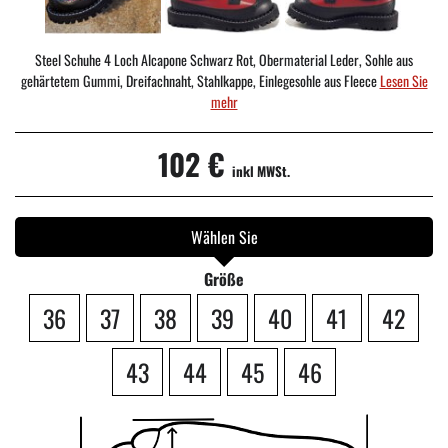
Steel Schuhe 4 Loch Alcapone Schwarz Rot, Obermaterial Leder, Sohle aus
gehärtetem Gummi, Dreifachnaht, Stahlkappe, Einlegesohle aus Fleece
Lesen Sie
mehr
102 €
inkl MWSt.
Wählen Sie
Größe
36
37
38
39
40
41
42
43
44
45
46