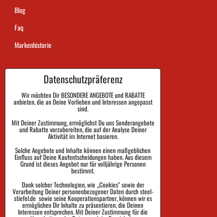
Blog
Faq
Markenhistorie
Datenschutzpräferenz
Dauer der Auftragsausführung
Zahlung
Wir möchten Dir BESONDERE ANGEBOTE und RABATTE
anbieten, die an Deine Vorlieben und Interessen angepasst
sind.
Warenrückgabe und Reklamation
Mit Deiner Zustimmung, ermöglichst Du uns Sonderangebote
Größe
und Rabatte vorzubereiten, die auf der Analyse Deiner
Aktivität im Internet basieren.
Impressum
Solche Angebote und Inhalte können einen maßgeblichen
Einfluss auf Deine Kaufentscheidungen haben. Aus diesem
Schutz der Privatsphäre
Grund ist dieses Angebot nur für volljährige Personen
bestimmt.
Geschäftsbedingungen
Dank solcher Technologien, wie „Cookies" sowie der
Verarbeitung Deiner personenbezogener Daten durch steel-
Sendungsverfolgung
stiefel.de sowie seine Kooperationspartner, können wir es
ermöglichen Dir Inhalte zu präsentieren, die Deinen
Interessen entsprechen. Mit Deiner Zustimmung für die