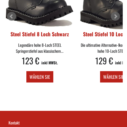
Steel Stiefel 8 Loch Schwarz
Steel Stiefel 10 Loch
Legendäre hohe 8-Loch STEEL
Die ultimative Alternative-Ikone
Springerstiefel aus klassischem...
hohe 10-Loch STEEL.
123 €
129 €
inkl MWSt.
inkl MW
WÄHLEN SIE
WÄHLEN SIE
Kontakt