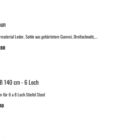
aun
rmaterial Leder, Sohle aus gehärtetem Gummi, Dreifachnaht,...
 BR
iß 140 cm - 6 Loch
 für 6 a 8 Loch Stiefel Steel
40