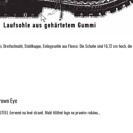
 Dreifachnaht, Stahlkappe, Einlegesohle aus Fleece. Die Schuhe sind 16,72 cm hoch, die 
rown Eye
 STEEL červené na levé straně. Malé tištěné logo na pravém rukávu...