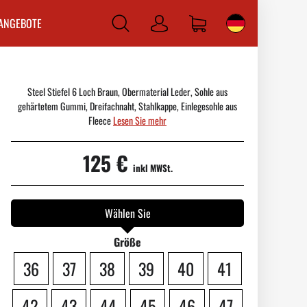
ANGEBOTE
Anmelden
Steel Stiefel 6 Loch Braun, Obermaterial Leder, Sohle aus
gehärtetem Gummi, Dreifachnaht, Stahlkappe, Einlegesohle aus
Fleece
Lesen Sie mehr
125 €
inkl MWSt.
Wählen Sie
Größe
36
37
38
39
40
41
42
43
44
45
46
47