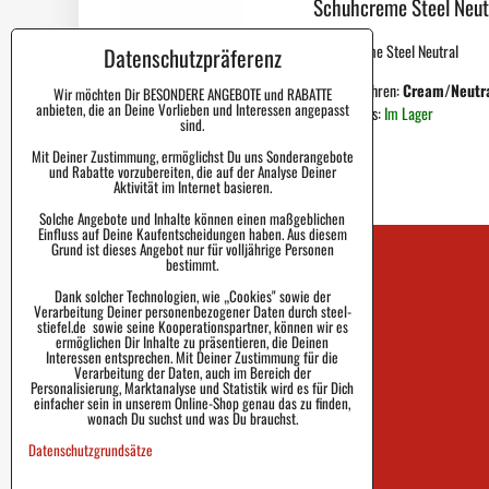
Schuhcreme Steel Neut
Schuhcreme Steel Neutral
Datenschutzpräferenz
Code einführen:
Cream/Neutr
Wir möchten Dir BESONDERE ANGEBOTE und RABATTE
anbieten, die an Deine Vorlieben und Interessen angepasst
Lagerstatus:
Im Lager
sind.
Mit Deiner Zustimmung, ermöglichst Du uns Sonderangebote
und Rabatte vorzubereiten, die auf der Analyse Deiner
Aktivität im Internet basieren.
Solche Angebote und Inhalte können einen maßgeblichen
Einfluss auf Deine Kaufentscheidungen haben. Aus diesem
Grund ist dieses Angebot nur für volljährige Personen
bestimmt.
Kontakt
Dank solcher Technologien, wie „Cookies" sowie der
Blog
Verarbeitung Deiner personenbezogener Daten durch steel-
stiefel.de sowie seine Kooperationspartner, können wir es
ermöglichen Dir Inhalte zu präsentieren, die Deinen
Faq
Interessen entsprechen. Mit Deiner Zustimmung für die
Verarbeitung der Daten, auch im Bereich der
Personalisierung, Marktanalyse und Statistik wird es für Dich
Markenhistorie
einfacher sein in unserem Online-Shop genau das zu finden,
wonach Du suchst und was Du brauchst.
Datenschutzgrundsätze