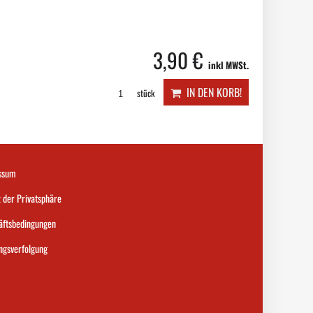
3,90 €
inkl MWSt.
IN DEN KORB!
stück
ssum
 der Privatsphäre
äftsbedingungen
ngsverfolgung