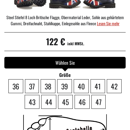
Steel Stiefel 8 Loch Britische Flagge, Obermaterial Leder, Sohle aus gehärtetem
Gummi, Dreifachnaht, Stahlkappe, Einlegesohle aus Fleece
Lesen Sie mehr
122 €
inkl MWSt.
Wählen Sie
Größe
36
37
38
39
40
41
42
43
44
45
46
47