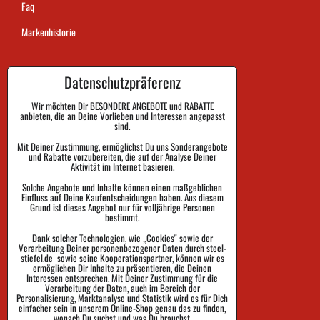
Faq
Markenhistorie
Datenschutzpräferenz
Dauer der Auftragsausführung
Zahlung
Wir möchten Dir BESONDERE ANGEBOTE und RABATTE
anbieten, die an Deine Vorlieben und Interessen angepasst
sind.
Warenrückgabe und Reklamation
Mit Deiner Zustimmung, ermöglichst Du uns Sonderangebote
und Rabatte vorzubereiten, die auf der Analyse Deiner
Größe
Aktivität im Internet basieren.
Impressum
Solche Angebote und Inhalte können einen maßgeblichen
Einfluss auf Deine Kaufentscheidungen haben. Aus diesem
Schutz der Privatsphäre
Grund ist dieses Angebot nur für volljährige Personen
bestimmt.
Geschäftsbedingungen
Dank solcher Technologien, wie „Cookies" sowie der
Verarbeitung Deiner personenbezogener Daten durch steel-
Sendungsverfolgung
stiefel.de sowie seine Kooperationspartner, können wir es
ermöglichen Dir Inhalte zu präsentieren, die Deinen
Interessen entsprechen. Mit Deiner Zustimmung für die
Verarbeitung der Daten, auch im Bereich der
Personalisierung, Marktanalyse und Statistik wird es für Dich
einfacher sein in unserem Online-Shop genau das zu finden,
wonach Du suchst und was Du brauchst.