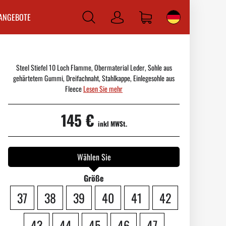
ANGEBOTE
Anmelden
Steel Stiefel 10 Loch Flamme, Obermaterial Leder, Sohle aus
gehärtetem Gummi, Dreifachnaht, Stahlkappe, Einlegesohle aus
Fleece
Lesen Sie mehr
145 €
inkl MWSt.
Wählen Sie
Größe
37
38
39
40
41
42
43
44
45
46
47