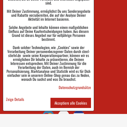
sind.
Mit Deiner Zustimmung, ermöglichst Du uns Sonderangebote
und Rabatte vorzubereiten, die auf der Analyse Deiner
Dauer der Auftragsausführung
Aktivität im Internet basieren.
Zahlung
Solche Angebote und Inhalte können einen maßgeblichen
Einfluss auf Deine Kaufentscheidungen haben. Aus diesem
Grund ist dieses Angebot nur für volljährige Personen
Warenrückgabe und Reklamation
bestimmt.
Größe
Dank solcher Technologien, wie „Cookies" sowie der
Verarbeitung Deiner personenbezogener Daten durch steel-
Impressum
stiefel.de sowie seine Kooperationspartner, können wir es
ermöglichen Dir Inhalte zu präsentieren, die Deinen
Interessen entsprechen. Mit Deiner Zustimmung für die
Schutz der Privatsphäre
Verarbeitung der Daten, auch im Bereich der
Personalisierung, Marktanalyse und Statistik wird es für Dich
einfacher sein in unserem Online-Shop genau das zu finden,
Geschäftsbedingungen
wonach Du suchst und was Du brauchst.
Sendungsverfolgung
Datenschutzgrundsätze
Zeige Details
Akzeptiere alle Cookies