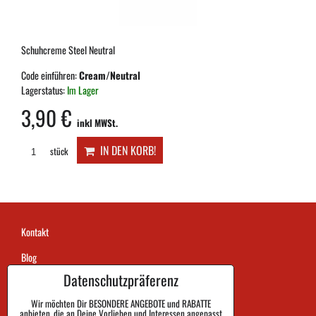
Schuhcreme Steel Neutral
Code einführen:
Cream/Neutral
Lagerstatus:
Im Lager
3,90 €
inkl MWSt.
IN DEN KORB!
stück
Kontakt
Blog
Datenschutzpräferenz
Faq
Wir möchten Dir BESONDERE ANGEBOTE und RABATTE
Markenhistorie
anbieten, die an Deine Vorlieben und Interessen angepasst