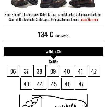
Steel Stiefel 10 Loch Orange Rub Off, Obermaterial Leder, Sohle aus gehärtetem
Gummi, Dreifachnaht, Stahlkappe, Einlegesohle aus Fleece
Lesen Sie mehr
134 €
inkl MWSt.
Wählen Sie
Größe
36
37
38
39
40
41
42
43
44
45
46
47