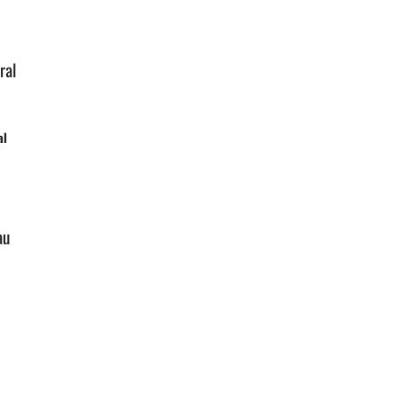
ral
al
au