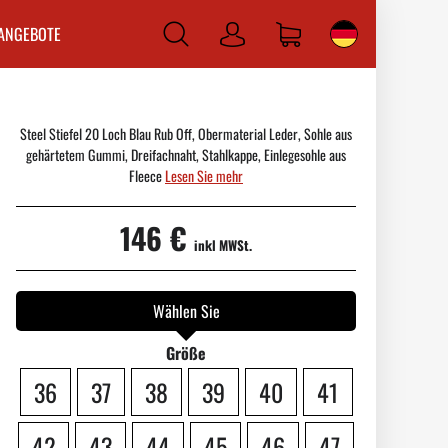
ANGEBOTE
Anmelden
Steel Stiefel 20 Loch Blau Rub Off, Obermaterial Leder, Sohle aus
gehärtetem Gummi, Dreifachnaht, Stahlkappe, Einlegesohle aus
Fleece
Lesen Sie mehr
146 €
inkl MWSt.
Wählen Sie
Größe
36
37
38
39
40
41
42
43
44
45
46
47