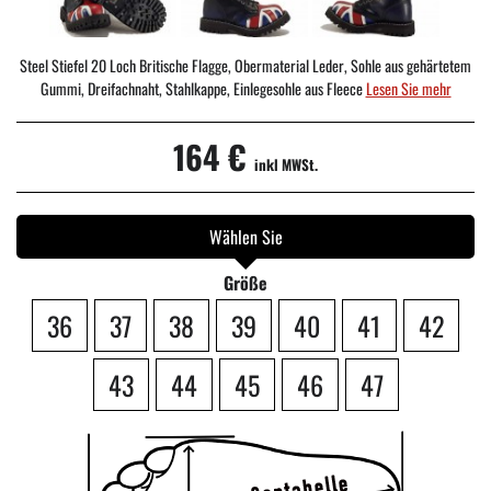
Steel Stiefel 20 Loch Britische Flagge, Obermaterial Leder, Sohle aus gehärtetem
Gummi, Dreifachnaht, Stahlkappe, Einlegesohle aus Fleece
Lesen Sie mehr
164 €
inkl MWSt.
Wählen Sie
Größe
36
37
38
39
40
41
42
43
44
45
46
47