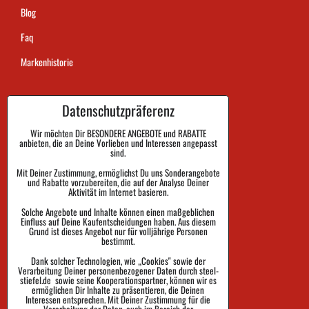
Blog
Faq
Markenhistorie
Datenschutzpräferenz
Dauer der Auftragsausführung
Zahlung
Wir möchten Dir BESONDERE ANGEBOTE und RABATTE
anbieten, die an Deine Vorlieben und Interessen angepasst
sind.
Warenrückgabe und Reklamation
Mit Deiner Zustimmung, ermöglichst Du uns Sonderangebote
und Rabatte vorzubereiten, die auf der Analyse Deiner
Größe
Aktivität im Internet basieren.
Impressum
Solche Angebote und Inhalte können einen maßgeblichen
Einfluss auf Deine Kaufentscheidungen haben. Aus diesem
Schutz der Privatsphäre
Grund ist dieses Angebot nur für volljährige Personen
bestimmt.
Geschäftsbedingungen
Dank solcher Technologien, wie „Cookies" sowie der
Verarbeitung Deiner personenbezogener Daten durch steel-
Sendungsverfolgung
stiefel.de sowie seine Kooperationspartner, können wir es
ermöglichen Dir Inhalte zu präsentieren, die Deinen
Interessen entsprechen. Mit Deiner Zustimmung für die