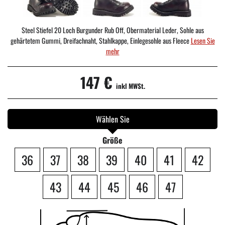
Steel Stiefel 20 Loch Burgunder Rub Off, Obermaterial Leder, Sohle aus
gehärtetem Gummi, Dreifachnaht, Stahlkappe, Einlegesohle aus Fleece
Lesen Sie
mehr
147 €
inkl MWSt.
Wählen Sie
Größe
36
37
38
39
40
41
42
43
44
45
46
47