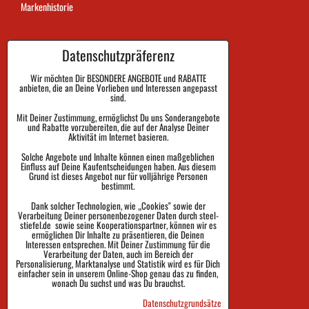
Markenhistorie
Datenschutzpräferenz
Dauer der Auftragsausführung
Zahlung
Wir möchten Dir BESONDERE ANGEBOTE und RABATTE
anbieten, die an Deine Vorlieben und Interessen angepasst
sind.
Warenrückgabe und Reklamation
Mit Deiner Zustimmung, ermöglichst Du uns Sonderangebote
und Rabatte vorzubereiten, die auf der Analyse Deiner
Größe
Aktivität im Internet basieren.
Impressum
Solche Angebote und Inhalte können einen maßgeblichen
Einfluss auf Deine Kaufentscheidungen haben. Aus diesem
Schutz der Privatsphäre
Grund ist dieses Angebot nur für volljährige Personen
bestimmt.
Geschäftsbedingungen
Dank solcher Technologien, wie „Cookies" sowie der
Verarbeitung Deiner personenbezogener Daten durch steel-
Sendungsverfolgung
stiefel.de sowie seine Kooperationspartner, können wir es
ermöglichen Dir Inhalte zu präsentieren, die Deinen
Interessen entsprechen. Mit Deiner Zustimmung für die
Verarbeitung der Daten, auch im Bereich der
Personalisierung, Marktanalyse und Statistik wird es für Dich
einfacher sein in unserem Online-Shop genau das zu finden,
wonach Du suchst und was Du brauchst.
Datenschutzgrundsätze