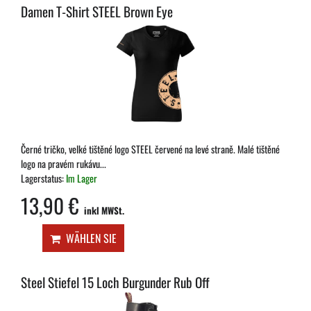
Damen T-Shirt STEEL Brown Eye
Černé tričko, velké tištěné logo STEEL červené na levé straně. Malé tištěné
logo na pravém rukávu...
Lagerstatus:
Im Lager
13,90 €
inkl MWSt.
WÄHLEN SIE
Steel Stiefel 15 Loch Burgunder Rub Off