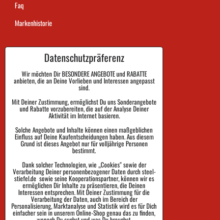
Faq
Markenhistorie
Datenschutzpräferenz
Dauer der Auftragsausführung
Zahlung
Wir möchten Dir BESONDERE ANGEBOTE und RABATTE
anbieten, die an Deine Vorlieben und Interessen angepasst
sind.
Warenrückgabe und Reklamation
Mit Deiner Zustimmung, ermöglichst Du uns Sonderangebote
und Rabatte vorzubereiten, die auf der Analyse Deiner
Größe
Aktivität im Internet basieren.
Impressum
Solche Angebote und Inhalte können einen maßgeblichen
Einfluss auf Deine Kaufentscheidungen haben. Aus diesem
Schutz der Privatsphäre
Grund ist dieses Angebot nur für volljährige Personen
bestimmt.
Geschäftsbedingungen
Dank solcher Technologien, wie „Cookies" sowie der
Verarbeitung Deiner personenbezogener Daten durch steel-
Sendungsverfolgung
stiefel.de sowie seine Kooperationspartner, können wir es
ermöglichen Dir Inhalte zu präsentieren, die Deinen
Interessen entsprechen. Mit Deiner Zustimmung für die
Verarbeitung der Daten, auch im Bereich der
Personalisierung, Marktanalyse und Statistik wird es für Dich
einfacher sein in unserem Online-Shop genau das zu finden,
wonach Du suchst und was Du brauchst.