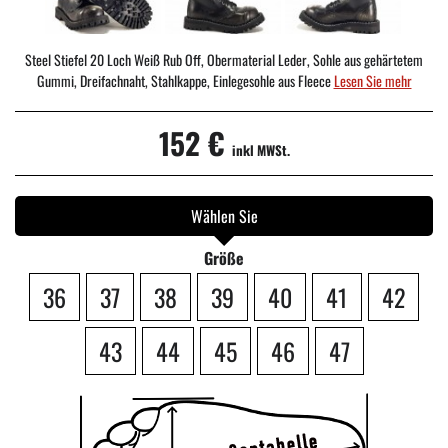
Steel Stiefel 20 Loch Weiß Rub Off, Obermaterial Leder, Sohle aus gehärtetem
Gummi, Dreifachnaht, Stahlkappe, Einlegesohle aus Fleece
Lesen Sie mehr
152 €
inkl MWSt.
Wählen Sie
Größe
36
37
38
39
40
41
42
43
44
45
46
47