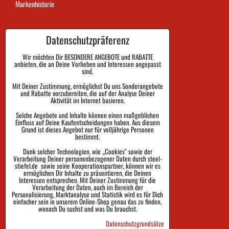
Markenhistorie
Datenschutzpräferenz
Dauer der Auftragsausführung
Zahlung
Wir möchten Dir BESONDERE ANGEBOTE und RABATTE
anbieten, die an Deine Vorlieben und Interessen angepasst
sind.
Warenrückgabe und Reklamation
Mit Deiner Zustimmung, ermöglichst Du uns Sonderangebote
und Rabatte vorzubereiten, die auf der Analyse Deiner
Größe
Aktivität im Internet basieren.
Impressum
Solche Angebote und Inhalte können einen maßgeblichen
Einfluss auf Deine Kaufentscheidungen haben. Aus diesem
Schutz der Privatsphäre
Grund ist dieses Angebot nur für volljährige Personen
bestimmt.
Geschäftsbedingungen
Dank solcher Technologien, wie „Cookies" sowie der
Verarbeitung Deiner personenbezogener Daten durch steel-
Sendungsverfolgung
stiefel.de sowie seine Kooperationspartner, können wir es
ermöglichen Dir Inhalte zu präsentieren, die Deinen
Interessen entsprechen. Mit Deiner Zustimmung für die
Verarbeitung der Daten, auch im Bereich der
Personalisierung, Marktanalyse und Statistik wird es für Dich
einfacher sein in unserem Online-Shop genau das zu finden,
wonach Du suchst und was Du brauchst.
Datenschutzgrundsätze