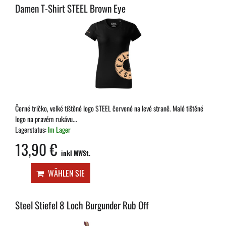
Damen T-Shirt STEEL Brown Eye
Černé tričko, velké tištěné logo STEEL červené na levé straně. Malé tištěné
logo na pravém rukávu...
Lagerstatus:
Im Lager
13,90 €
inkl MWSt.
WÄHLEN SIE
Steel Stiefel 8 Loch Burgunder Rub Off