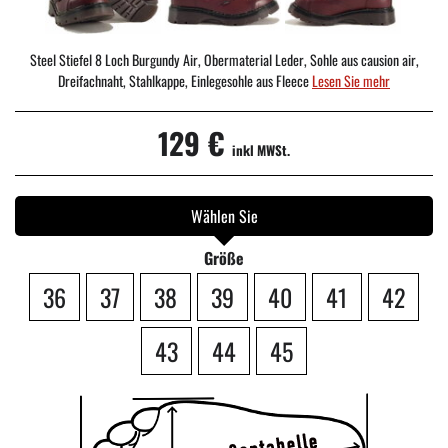
Steel Stiefel 8 Loch Burgundy Air, Obermaterial Leder, Sohle aus causion air,
Dreifachnaht, Stahlkappe, Einlegesohle aus Fleece
Lesen Sie mehr
129 €
inkl MWSt.
Wählen Sie
Größe
36
37
38
39
40
41
42
43
44
45