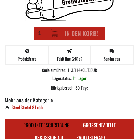
IN DEN KORB!
Produktfrage
Sendungen
Fehlt Ihre Größe?
Code einführen: 113/114/CL/F.BUR
Lagerstatus:
Im Lager
Rückgaberecht 30 Tage
Mehr aus der Kategorie
Steel Stiefel 8 Loch
PRODUKTBESCHREIBUNG
GROSSENTABELLE
DISKUSSION (0)
PRODUKTFRAGE