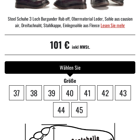
Steel Schuhe 3 Loch Burgunder Rub off, Obermaterial Leder, Sohle aus causion
air, Dreifachnaht, Stahlkappe, Einlegesohle aus Fleece
Lesen Sie mehr
101 €
inkl MWSt.
Wählen Sie
Größe
37
38
39
40
41
42
43
44
45