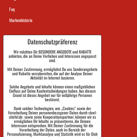
Faq
Markenhistorie
Datenschutzpräferenz
Dauer der Auftragsausführung
Zahlung
Wir möchten Dir BESONDERE ANGEBOTE und RABATTE
anbieten, die an Deine Vorlieben und Interessen angepasst
sind.
Warenrückgabe und Reklamation
Mit Deiner Zustimmung, ermöglichst Du uns Sonderangebote
und Rabatte vorzubereiten, die auf der Analyse Deiner
Größe
Aktivität im Internet basieren.
Impressum
Solche Angebote und Inhalte können einen maßgeblichen
Einfluss auf Deine Kaufentscheidungen haben. Aus diesem
Schutz der Privatsphäre
Grund ist dieses Angebot nur für volljährige Personen
bestimmt.
Geschäftsbedingungen
Dank solcher Technologien, wie „Cookies" sowie der
Verarbeitung Deiner personenbezogener Daten durch steel-
Sendungsverfolgung
stiefel.de sowie seine Kooperationspartner, können wir es
ermöglichen Dir Inhalte zu präsentieren, die Deinen
Interessen entsprechen. Mit Deiner Zustimmung für die
Verarbeitung der Daten, auch im Bereich der
Personalisierung, Marktanalyse und Statistik wird es für Dich