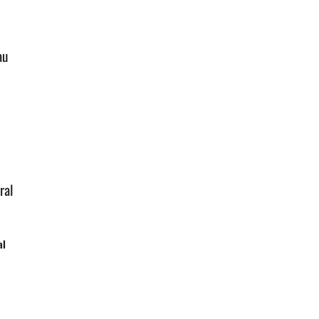
au
ral
al