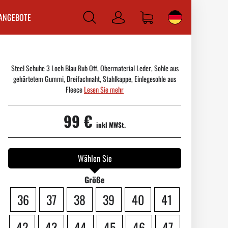
ANGEBOTE
Anmelden
Steel Schuhe 3 Loch Blau Rub Off, Obermaterial Leder, Sohle aus
gehärtetem Gummi, Dreifachnaht, Stahlkappe, Einlegesohle aus
Fleece
Lesen Sie mehr
99 €
inkl MWSt.
Wählen Sie
Größe
36
37
38
39
40
41
42
43
44
45
46
47