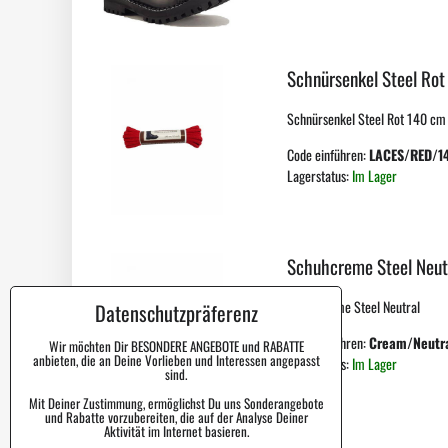
Schnürsenkel Steel Rot
Schnürsenkel Steel Rot 140 cm f
Code einführen:
LACES/RED/1
Lagerstatus:
Im Lager
Schuhcreme Steel Neut
Schuhcreme Steel Neutral
Datenschutzpräferenz
Code einführen:
Cream/Neutr
Wir möchten Dir BESONDERE ANGEBOTE und RABATTE
anbieten, die an Deine Vorlieben und Interessen angepasst
Lagerstatus:
Im Lager
sind.
Mit Deiner Zustimmung, ermöglichst Du uns Sonderangebote
und Rabatte vorzubereiten, die auf der Analyse Deiner
Aktivität im Internet basieren.