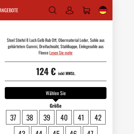
ANGEBOTE
Anmelden
Steel Stiefel 8 Loch Gelb Rub Off, Obermaterial Leder, Sohle aus
gehärtetem Gummi, Dreifachnaht, Stahlkappe, Einlegesohle aus
Fleece
Lesen Sie mehr
124 €
inkl MWSt.
Wählen Sie
Größe
37
38
39
40
41
42
43
44
45
46
47