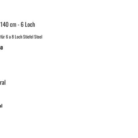
 140 cm - 6 Loch
ür 6 a 8 Loch Stiefel Steel
40
ral
al