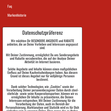
Faq
Markenhistorie
Datenschutzpräferenz
Dauer der Auftragsausführung
Zahlung
Wir möchten Dir BESONDERE ANGEBOTE und RABATTE
anbieten, die an Deine Vorlieben und Interessen angepasst
sind.
Warenrückgabe und Reklamation
Mit Deiner Zustimmung, ermöglichst Du uns Sonderangebote
und Rabatte vorzubereiten, die auf der Analyse Deiner
Größe
Aktivität im Internet basieren.
Impressum
Solche Angebote und Inhalte können einen maßgeblichen
Einfluss auf Deine Kaufentscheidungen haben. Aus diesem
Schutz der Privatsphäre
Grund ist dieses Angebot nur für volljährige Personen
bestimmt.
Geschäftsbedingungen
Dank solcher Technologien, wie „Cookies" sowie der
Verarbeitung Deiner personenbezogener Daten durch steel-
Sendungsverfolgung
stiefel.de sowie seine Kooperationspartner, können wir es
ermöglichen Dir Inhalte zu präsentieren, die Deinen
Interessen entsprechen. Mit Deiner Zustimmung für die
Verarbeitung der Daten, auch im Bereich der
Personalisierung, Marktanalyse und Statistik wird es für Dich
einfacher sein in unserem Online-Shop genau das zu finden,