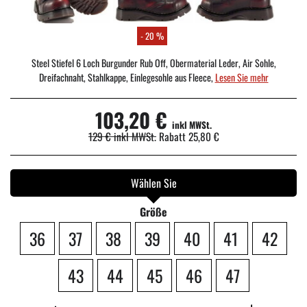
- 20 %
Steel Stiefel 6 Loch Burgunder Rub Off, Obermaterial Leder, Air Sohle,
Dreifachnaht, Stahlkappe, Einlegesohle aus Fleece,
Lesen Sie mehr
103,20 €
inkl MWSt.
129 €
inkl MWSt.
Rabatt
25,80 €
Wählen Sie
Größe
36
37
38
39
40
41
42
43
44
45
46
47