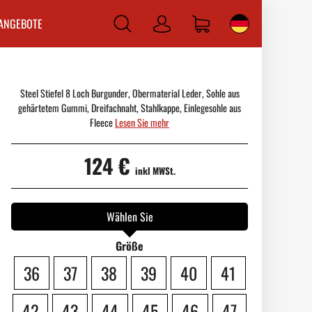
ANGEBOTE
Anmelden
Steel Stiefel 8 Loch Burgunder, Obermaterial Leder, Sohle aus
gehärtetem Gummi, Dreifachnaht, Stahlkappe, Einlegesohle aus
Fleece
Lesen Sie mehr
124 €
inkl MWSt.
Wählen Sie
Größe
36
37
38
39
40
41
42
43
44
45
46
47