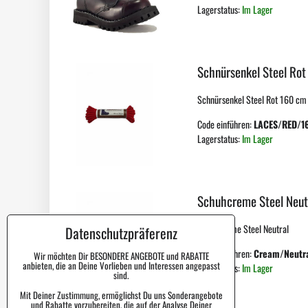
Lagerstatus:
Im Lager
Schnürsenkel Steel Rot
Schnürsenkel Steel Rot 160 cm f
Code einführen:
LACES/RED/1
Lagerstatus:
Im Lager
Schuhcreme Steel Neut
Schuhcreme Steel Neutral
Datenschutzpräferenz
Code einführen:
Cream/Neutr
Wir möchten Dir BESONDERE ANGEBOTE und RABATTE
anbieten, die an Deine Vorlieben und Interessen angepasst
Lagerstatus:
Im Lager
sind.
Mit Deiner Zustimmung, ermöglichst Du uns Sonderangebote
und Rabatte vorzubereiten, die auf der Analyse Deiner