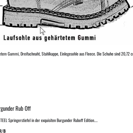
etem Gummi, Dreifachnaht, Stahlkappe, Einlegesohle aus Fleece. Die Schuhe sind 20,72 cm
rgunder Rub Off
L Springerstiefel in der exquisiten Burgunder Ruboff Edition....
R/B