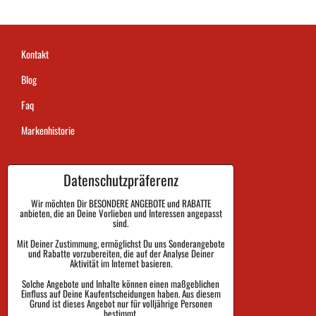
Kontakt
Blog
Faq
Markenhistorie
Datenschutzpräferenz
Dauer der Auftragsausführung
Zahlung
Wir möchten Dir BESONDERE ANGEBOTE und RABATTE
anbieten, die an Deine Vorlieben und Interessen angepasst
sind.
Warenrückgabe und Reklamation
Mit Deiner Zustimmung, ermöglichst Du uns Sonderangebote
Größe
und Rabatte vorzubereiten, die auf der Analyse Deiner
Aktivität im Internet basieren.
Impressum
Solche Angebote und Inhalte können einen maßgeblichen
Einfluss auf Deine Kaufentscheidungen haben. Aus diesem
Schutz der Privatsphäre
Grund ist dieses Angebot nur für volljährige Personen
bestimmt.