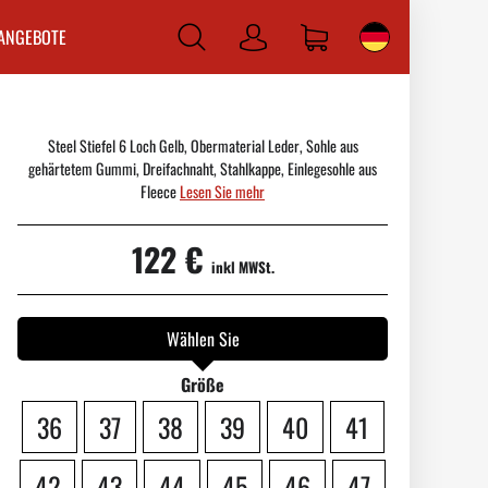
ANGEBOTE
Anmelden
Steel Stiefel 6 Loch Gelb, Obermaterial Leder, Sohle aus
gehärtetem Gummi, Dreifachnaht, Stahlkappe, Einlegesohle aus
Fleece
Lesen Sie mehr
122 €
inkl MWSt.
Wählen Sie
Größe
36
37
38
39
40
41
42
43
44
45
46
47