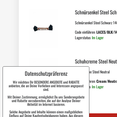
Schnürsenkel Steel Sc
Schnürsenkel Steel Schwarz 140
Code einführen:
LACES/BLK/1
Lagerstatus:
Im Lager
Schuhcreme Steel Neut
Schuhcreme Steel Neutral
Datenschutzpräferenz
Code einführen:
Cream/Neutr
Wir möchten Dir BESONDERE ANGEBOTE und RABATTE
anbieten, die an Deine Vorlieben und Interessen angepasst
Lagerstatus:
Im Lager
sind.
Mit Deiner Zustimmung, ermöglichst Du uns Sonderangebote
und Rabatte vorzubereiten, die auf der Analyse Deiner
Aktivität im Internet basieren.
Solche Angebote und Inhalte können einen maßgeblichen
Einfluss auf Deine Kaufentscheidungen haben. Aus diesem