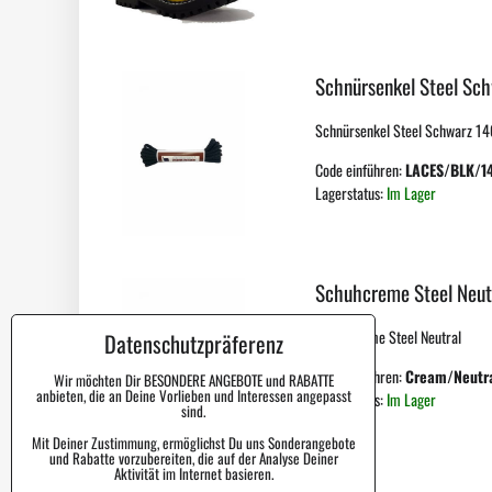
Schnürsenkel Steel Sc
Schnürsenkel Steel Schwarz 140
Code einführen:
LACES/BLK/1
Lagerstatus:
Im Lager
Schuhcreme Steel Neut
Schuhcreme Steel Neutral
Datenschutzpräferenz
Code einführen:
Cream/Neutr
Wir möchten Dir BESONDERE ANGEBOTE und RABATTE
anbieten, die an Deine Vorlieben und Interessen angepasst
Lagerstatus:
Im Lager
sind.
Mit Deiner Zustimmung, ermöglichst Du uns Sonderangebote
und Rabatte vorzubereiten, die auf der Analyse Deiner
Aktivität im Internet basieren.