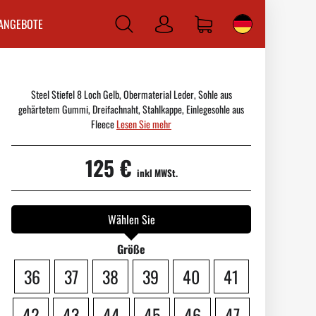
ANGEBOTE
Anmelden
Steel Stiefel 8 Loch Gelb, Obermaterial Leder, Sohle aus
gehärtetem Gummi, Dreifachnaht, Stahlkappe, Einlegesohle aus
Fleece
Lesen Sie mehr
125 €
inkl MWSt.
Wählen Sie
Größe
36
37
38
39
40
41
42
43
44
45
46
47