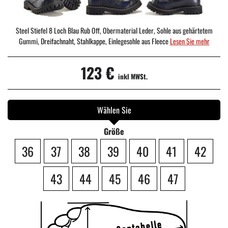
Steel Stiefel 8 Loch Blau Rub Off, Obermaterial Leder, Sohle aus gehärtetem
Gummi, Dreifachnaht, Stahlkappe, Einlegesohle aus Fleece
Lesen Sie mehr
123 €
inkl MWSt.
Wählen Sie
Größe
36
37
38
39
40
41
42
43
44
45
46
47