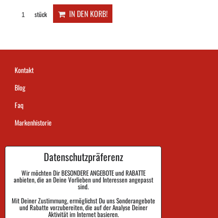
IN DEN KORB!
stück
Kontakt
Blog
Faq
Markenhistorie
Datenschutzpräferenz
Dauer der Auftragsausführung
Zahlung
Wir möchten Dir BESONDERE ANGEBOTE und RABATTE
anbieten, die an Deine Vorlieben und Interessen angepasst
sind.
Warenrückgabe und Reklamation
Mit Deiner Zustimmung, ermöglichst Du uns Sonderangebote
und Rabatte vorzubereiten, die auf der Analyse Deiner
Größe
Aktivität im Internet basieren.