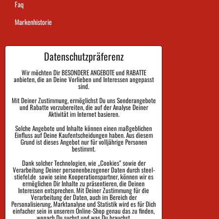
Faq
Markenhistorie
Datenschutzpräferenz
Dauer der Auftragsausführung
Zahlung
Wir möchten Dir BESONDERE ANGEBOTE und RABATTE
anbieten, die an Deine Vorlieben und Interessen angepasst
sind.
Warenrückgabe und Reklamation
Mit Deiner Zustimmung, ermöglichst Du uns Sonderangebote
und Rabatte vorzubereiten, die auf der Analyse Deiner
Größe
Aktivität im Internet basieren.
Impressum
Solche Angebote und Inhalte können einen maßgeblichen
Einfluss auf Deine Kaufentscheidungen haben. Aus diesem
Schutz der Privatsphäre
Grund ist dieses Angebot nur für volljährige Personen
bestimmt.
Geschäftsbedingungen
Dank solcher Technologien, wie „Cookies" sowie der
Verarbeitung Deiner personenbezogener Daten durch steel-
Sendungsverfolgung
stiefel.de sowie seine Kooperationspartner, können wir es
ermöglichen Dir Inhalte zu präsentieren, die Deinen
Interessen entsprechen. Mit Deiner Zustimmung für die
Verarbeitung der Daten, auch im Bereich der
Personalisierung, Marktanalyse und Statistik wird es für Dich
einfacher sein in unserem Online-Shop genau das zu finden,
wonach Du suchst und was Du brauchst.