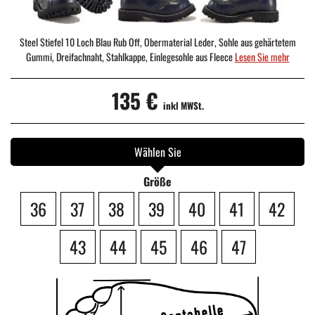
Steel Stiefel 10 Loch Blau Rub Off, Obermaterial Leder, Sohle aus gehärtetem
Gummi, Dreifachnaht, Stahlkappe, Einlegesohle aus Fleece
Lesen Sie mehr
135 €
inkl MWSt.
Wählen Sie
Größe
36
37
38
39
40
41
42
43
44
45
46
47