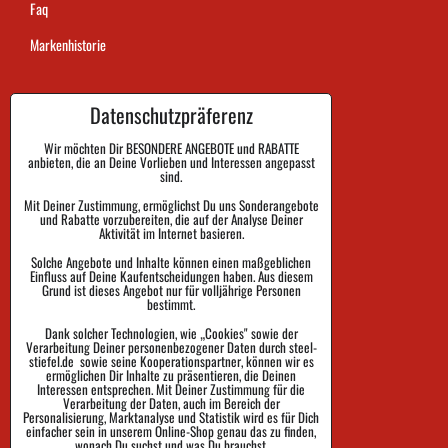
Faq
Markenhistorie
Datenschutzpräferenz
Dauer der Auftragsausführung
Zahlung
Wir möchten Dir BESONDERE ANGEBOTE und RABATTE
anbieten, die an Deine Vorlieben und Interessen angepasst
sind.
Warenrückgabe und Reklamation
Mit Deiner Zustimmung, ermöglichst Du uns Sonderangebote
und Rabatte vorzubereiten, die auf der Analyse Deiner
Größe
Aktivität im Internet basieren.
Impressum
Solche Angebote und Inhalte können einen maßgeblichen
Einfluss auf Deine Kaufentscheidungen haben. Aus diesem
Schutz der Privatsphäre
Grund ist dieses Angebot nur für volljährige Personen
bestimmt.
Geschäftsbedingungen
Dank solcher Technologien, wie „Cookies" sowie der
Verarbeitung Deiner personenbezogener Daten durch steel-
Sendungsverfolgung
stiefel.de sowie seine Kooperationspartner, können wir es
ermöglichen Dir Inhalte zu präsentieren, die Deinen
Interessen entsprechen. Mit Deiner Zustimmung für die
Verarbeitung der Daten, auch im Bereich der
Personalisierung, Marktanalyse und Statistik wird es für Dich
einfacher sein in unserem Online-Shop genau das zu finden,
wonach Du suchst und was Du brauchst.