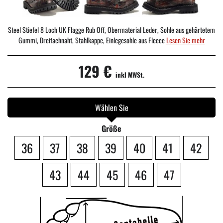
Steel Stiefel 8 Loch UK Flagge Rub Off, Obermaterial Leder, Sohle aus gehärtetem
Gummi, Dreifachnaht, Stahlkappe, Einlegesohle aus Fleece
Lesen Sie mehr
129 €
inkl MWSt.
Wählen Sie
Größe
36
37
38
39
40
41
42
43
44
45
46
47